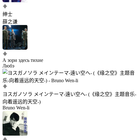
绅士
薛之谦
А зори здесь тихие
Любэ
ヨスガノソラ メインテーマ-遠い空へ- (《缘之空》主题音乐-
向着遥远的天空-)
Bruno Wen-li