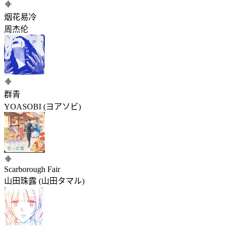
烟花易冷
周杰伦
群青
YOASOBI (ヨアソビ)
Scarborough Fair
山田珠露 (山田タマル)