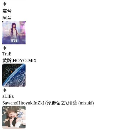
离兮
阿兰
TruE
黄龄,HOYO-MiX
aLIEz
SawanoHiroyuki[nZk] (泽野弘之),瑞葵 (mizuki)