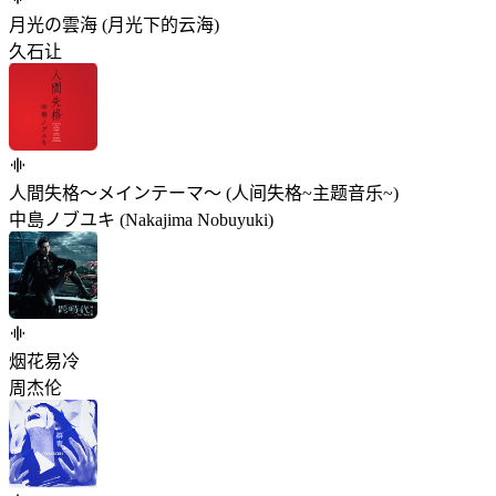
月光の雲海 (月光下的云海)
久石让
人間失格～メインテーマ～ (人间失格~主题音乐~)
中島ノブユキ (Nakajima Nobuyuki)
烟花易冷
周杰伦