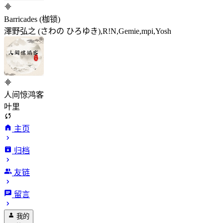
Barricades (枷锁)
澤野弘之 (さわの ひろゆき),R!N,Gemie,mpi,Yosh
人间惊鸿客
叶里
主页
归档
友链
留言
我的