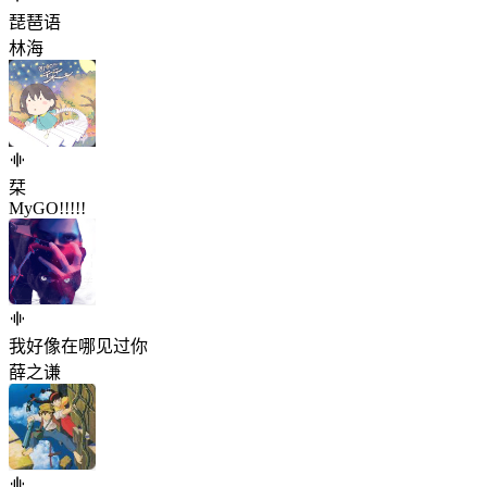
琵琶语
林海
栞
MyGO!!!!!
我好像在哪见过你
薛之谦