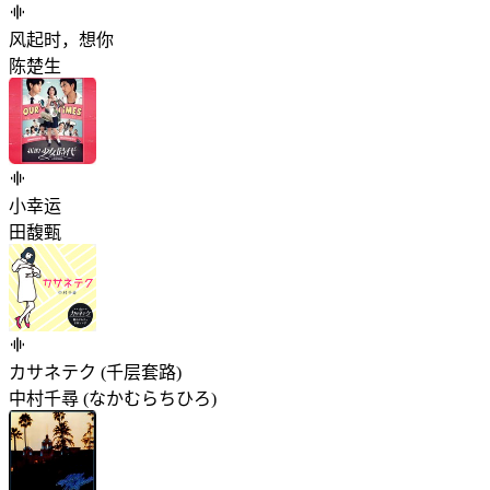
风起时，想你
陈楚生
小幸运
田馥甄
カサネテク (千层套路)
中村千尋 (なかむらちひろ)