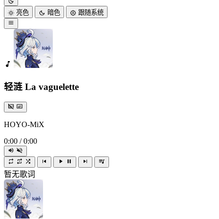
亮色
暗色
跟随系统
轻涟 La vaguelette
HOYO-MiX
0:00
/
0:00
暂无歌词