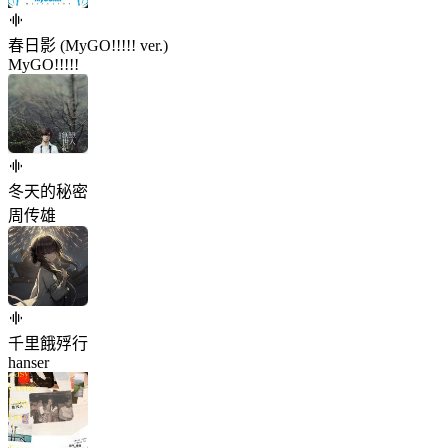
春日影 (MyGO!!!!! ver.)
MyGO!!!!!
冬天的秘密
周传雄
千里餓殍行
hanser