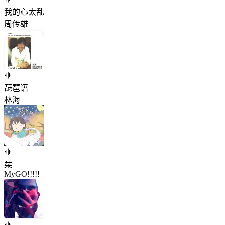
我的心太乱
周传雄
琵琶语
林海
栞
MyGO!!!!!