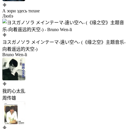
А зори здесь тихие
Любэ
ヨスガノソラ メインテーマ-遠い空へ- (《缘之空》主题音乐-
向着遥远的天空-)
Bruno Wen-li
我的心太乱
周传雄