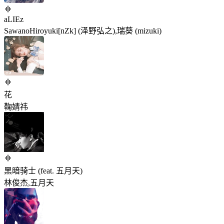
aLIEz
SawanoHiroyuki[nZk] (泽野弘之),瑞葵 (mizuki)
花
鞠婧祎
黑暗骑士 (feat. 五月天)
林俊杰,五月天