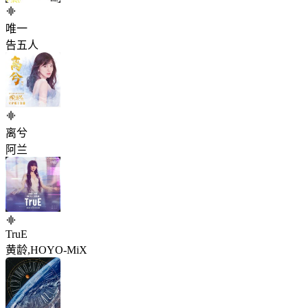
唯一
告五人
离兮
阿兰
TruE
黄龄,HOYO-MiX