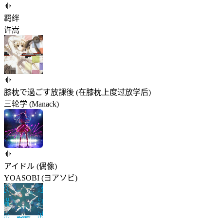
羁绊
许嵩
膝枕で過ごす放課後 (在膝枕上度过放学后)
三轮学 (Manack)
アイドル (偶像)
YOASOBI (ヨアソビ)