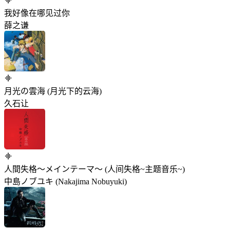
我好像在哪见过你
薛之谦
月光の雲海 (月光下的云海)
久石让
人間失格～メインテーマ～ (人间失格~主题音乐~)
中島ノブユキ (Nakajima Nobuyuki)