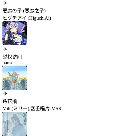
悪魔の子 (恶魔之子)
ヒグチアイ (HiguchiAi)
越权访问
hanser
鐵花飛
Mili (ミリー),塞壬唱片-MSR