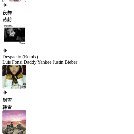
夜舞
黄龄
Despacito (Remix)
Luis Fonsi,Daddy Yankee,Justin Bieber
飘雪
韩雪