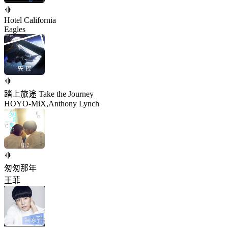
Hotel California
Eagles
踏上旅途 Take the Journey
HOYO-MiX,Anthony Lynch
匆匆那年
王菲