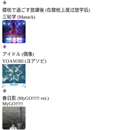
膝枕で過ごす放課後 (在膝枕上度过放学后)
三轮学 (Manack)
アイドル (偶像)
YOASOBI (ヨアソビ)
春日影 (MyGO!!!!! ver.)
MyGO!!!!!