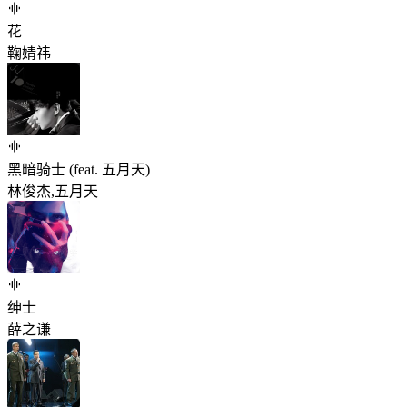
花
鞠婧祎
黑暗骑士 (feat. 五月天)
林俊杰,五月天
绅士
薛之谦