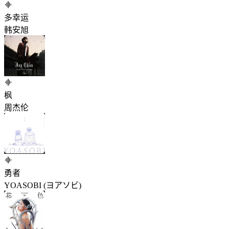
多幸运
韩安旭
枫
周杰伦
勇者
YOASOBI (ヨアソビ)