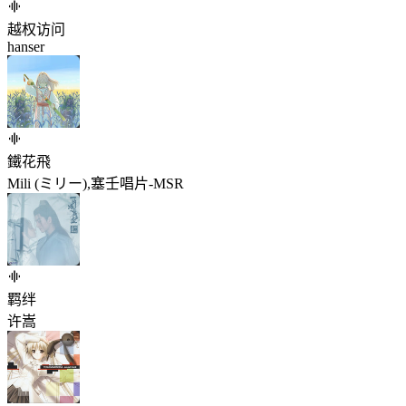
越权访问
hanser
鐵花飛
Mili (ミリー),塞壬唱片-MSR
羁绊
许嵩