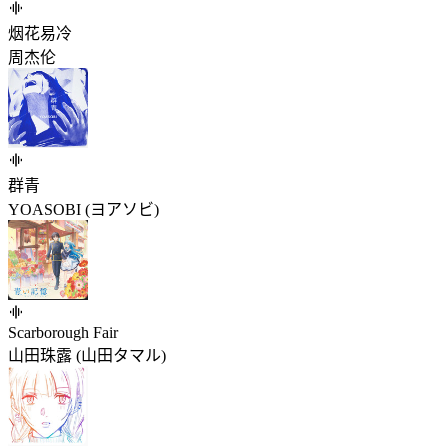
烟花易冷
周杰伦
群青
YOASOBI (ヨアソビ)
Scarborough Fair
山田珠露 (山田タマル)