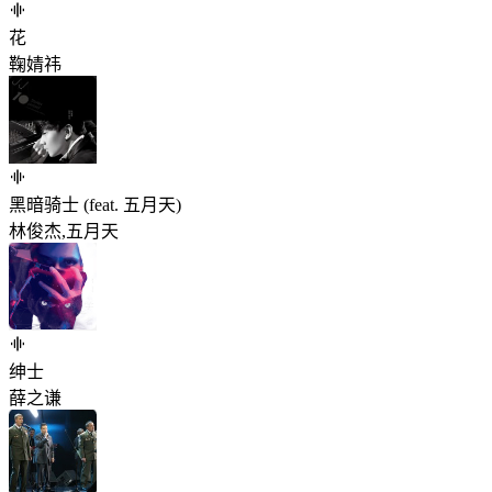
花
鞠婧祎
黑暗骑士 (feat. 五月天)
林俊杰,五月天
绅士
薛之谦