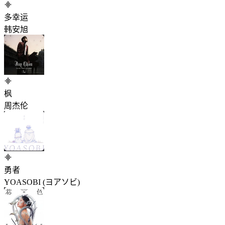
多幸运
韩安旭
枫
周杰伦
勇者
YOASOBI (ヨアソビ)