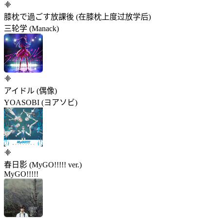
膝枕で過ごす放課後 (在膝枕上度过放学后)
三轮学 (Manack)
アイドル (偶像)
YOASOBI (ヨアソビ)
春日影 (MyGO!!!!! ver.)
MyGO!!!!!