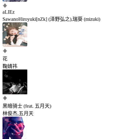
aLIEz
SawanoHiroyuki[nZk] (泽野弘之),瑞葵 (mizuki)
花
鞠婧祎
黑暗骑士 (feat. 五月天)
林俊杰,五月天