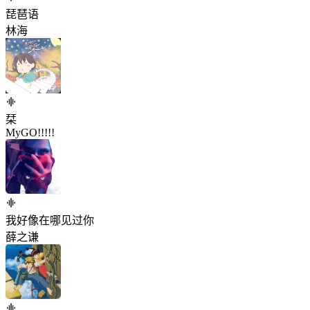
琵琶语
林海
栞
MyGO!!!!!
我好像在哪见过你
薛之谦