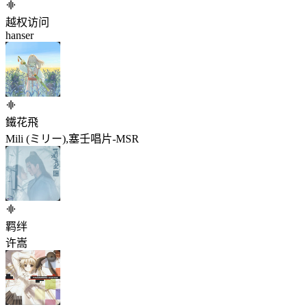
越权访问
hanser
鐵花飛
Mili (ミリー),塞壬唱片-MSR
羁绊
许嵩