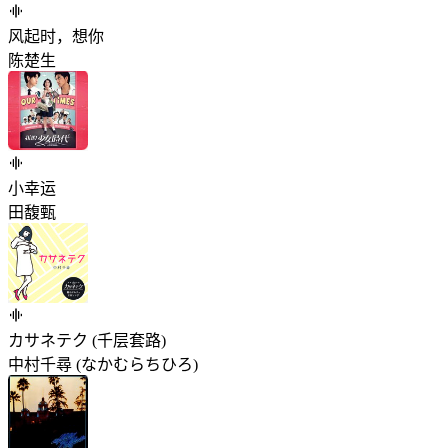
风起时，想你
陈楚生
小幸运
田馥甄
カサネテク (千层套路)
中村千尋 (なかむらちひろ)