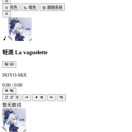
亮色
暗色
跟随系统
轻涟 La vaguelette
HOYO-MiX
0:00
/
0:00
暂无歌词