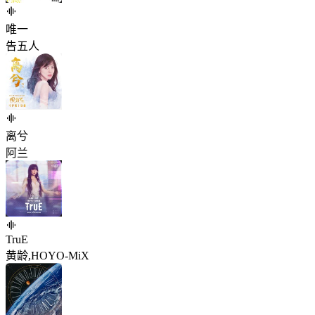
唯一
告五人
离兮
阿兰
TruE
黄龄,HOYO-MiX