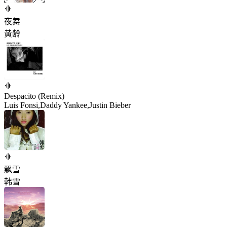
夜舞
黄龄
Despacito (Remix)
Luis Fonsi,Daddy Yankee,Justin Bieber
飘雪
韩雪