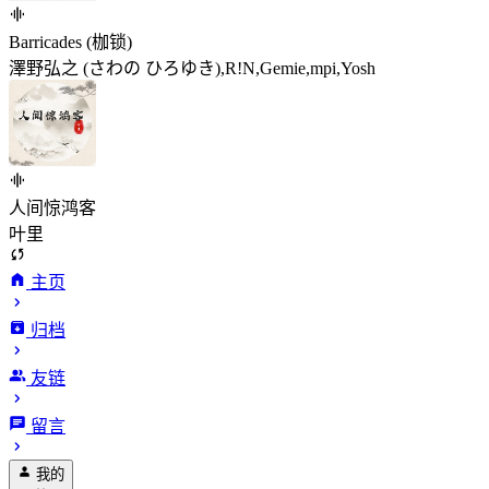
Barricades (枷锁)
澤野弘之 (さわの ひろゆき),R!N,Gemie,mpi,Yosh
人间惊鸿客
叶里
主页
归档
友链
留言
我的