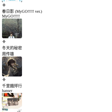
春日影 (MyGO!!!!! ver.)
MyGO!!!!!
冬天的秘密
周传雄
千里餓殍行
hanser