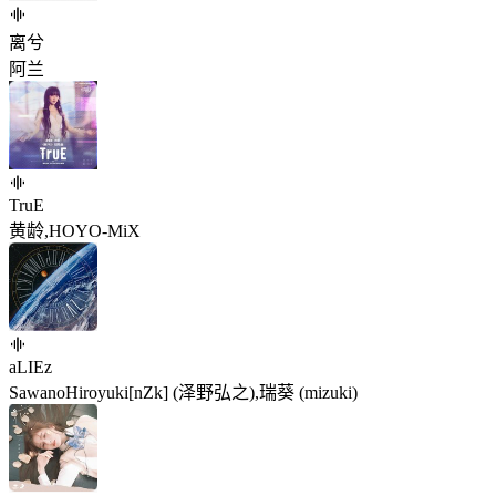
离兮
阿兰
TruE
黄龄,HOYO-MiX
aLIEz
SawanoHiroyuki[nZk] (泽野弘之),瑞葵 (mizuki)