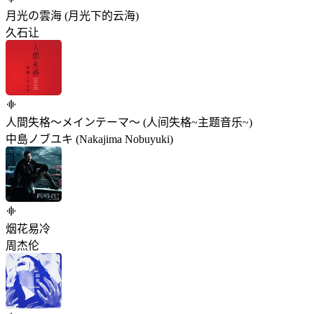
月光の雲海 (月光下的云海)
久石让
人間失格～メインテーマ～ (人间失格~主题音乐~)
中島ノブユキ (Nakajima Nobuyuki)
烟花易冷
周杰伦