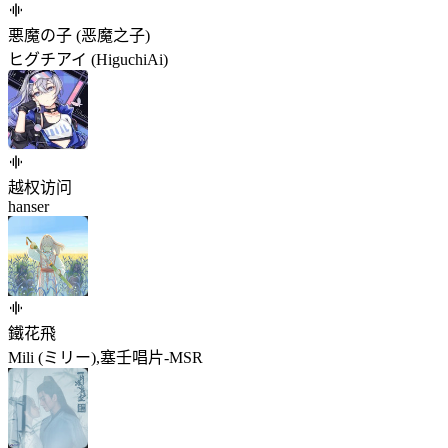
悪魔の子 (恶魔之子)
ヒグチアイ (HiguchiAi)
越权访问
hanser
鐵花飛
Mili (ミリー),塞壬唱片-MSR