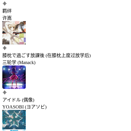
羁绊
许嵩
膝枕で過ごす放課後 (在膝枕上度过放学后)
三轮学 (Manack)
アイドル (偶像)
YOASOBI (ヨアソビ)