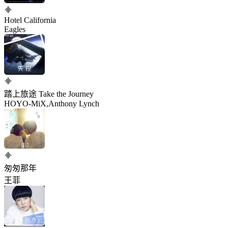
Hotel California
Eagles
踏上旅途 Take the Journey
HOYO-MiX,Anthony Lynch
匆匆那年
王菲