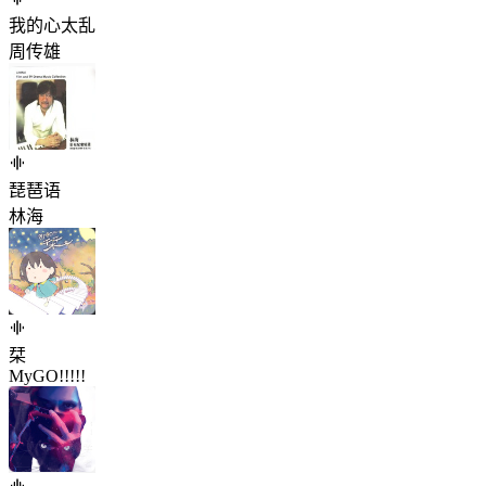
我的心太乱
周传雄
琵琶语
林海
栞
MyGO!!!!!