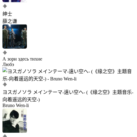
绅士
薛之谦
А зори здесь тихие
Любэ
ヨスガノソラ メインテーマ-遠い空へ- (《缘之空》主题音乐-
向着遥远的天空-)
Bruno Wen-li