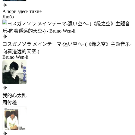
А зори здесь тихие
Любэ
ヨスガノソラ メインテーマ-遠い空へ- (《缘之空》主题音乐-
向着遥远的天空-)
Bruno Wen-li
我的心太乱
周传雄