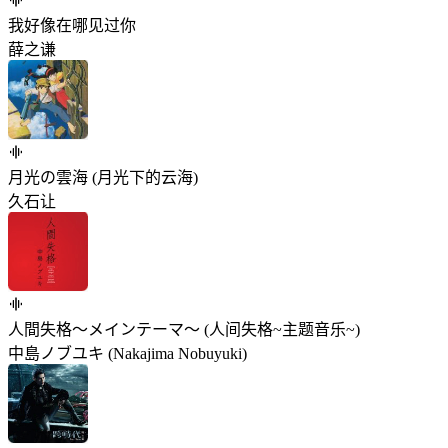
我好像在哪见过你
薛之谦
月光の雲海 (月光下的云海)
久石让
人間失格～メインテーマ～ (人间失格~主题音乐~)
中島ノブユキ (Nakajima Nobuyuki)