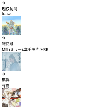
越权访问
hanser
鐵花飛
Mili (ミリー),塞壬唱片-MSR
羁绊
许嵩