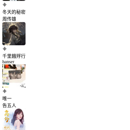
冬天的秘密
周传雄
千里餓殍行
hanser
唯一
告五人