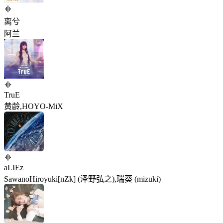
离兮
阿兰
TruE
黄龄,HOYO-MiX
aLIEz
SawanoHiroyuki[nZk] (泽野弘之),瑞葵 (mizuki)