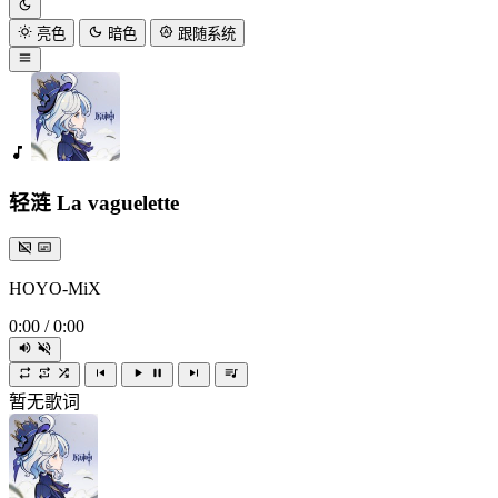
亮色
暗色
跟随系统
轻涟 La vaguelette
HOYO-MiX
0:00
/
0:00
暂无歌词