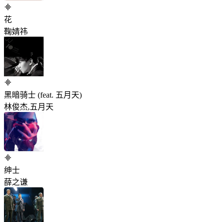
花
鞠婧祎
黑暗骑士 (feat. 五月天)
林俊杰,五月天
绅士
薛之谦