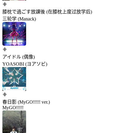
膝枕で過ごす放課後 (在膝枕上度过放学后)
三轮学 (Manack)
アイドル (偶像)
YOASOBI (ヨアソビ)
春日影 (MyGO!!!!! ver.)
MyGO!!!!!